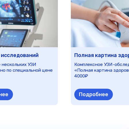
Подробнее
Убедитесь в состоянии здоровья б
аполните форму, и в ближайшее время с Вами свяжется админис
Зап
чку —