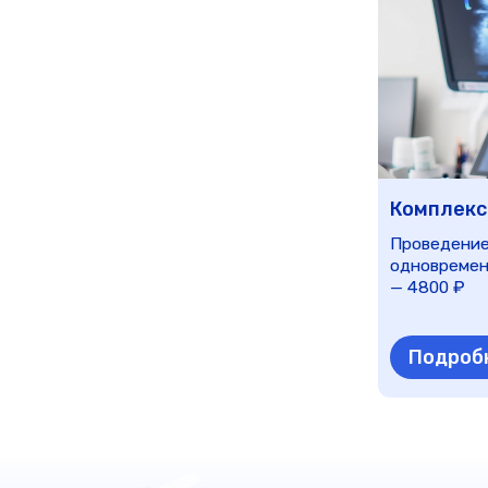
Подробнее
З
Лечение в рассро