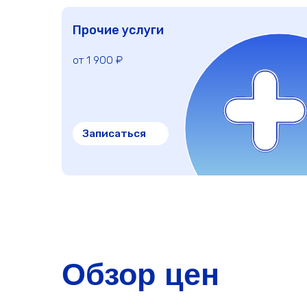
Записаться
Обзор цен
Цервикометрия (длина шейки матки)
Фолликулометрия
УЗИ молочных желез с допплеровским исследованием