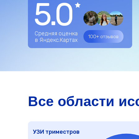
Средняя оценка
100+ отзывов
в Яндекс.Картах
Все области иссл
УЗИ триместров
от 2 800 ₽