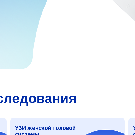
едования
УЗИ женской половой
УЗИ мужско
системы
системы
от 1 500 ₽
от 2 500 ₽