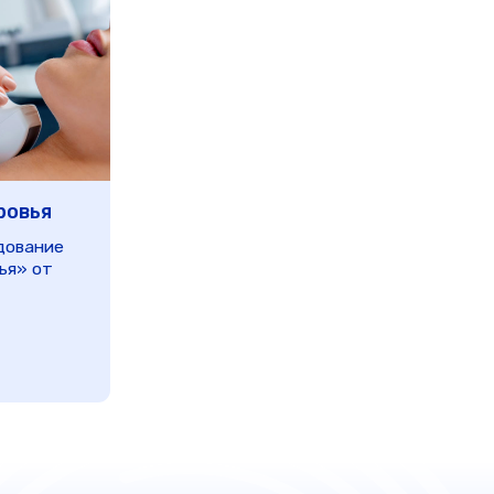
ыстро и комфортно
тратор!
исаться на прием