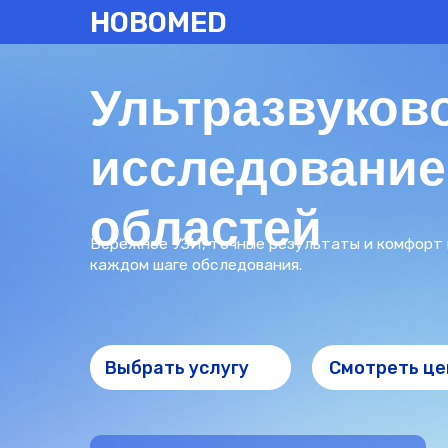
НОВОМЕD
Ультразвуковое
исследование в
областей
Бережное УЗИ, точные результаты и комфорт на
каждом шаге обследования.
Выбрать услугу
Смотреть цены
5.0