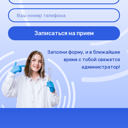
Стресс-комплекс
2 310 ₽
Онкологические заболевание
3 190 ₽
(женщинам)
Онкологические заболевания
2 310 ₽
(мужчинам)
Твой иммунитет
2 310 ₽
Фитнес мониторинг
3 520 ₽
Скрининг Torch-инфекций
3 630 ₽
Комплекс ПЦР-12
2 860 ₽
Диагностика анемии
2 970 ₽
Исследования для
5 665 ₽
госпитализации
Обследования печени
1 540 ₽