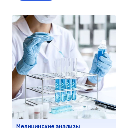
Заполни форму, и в ближайшее
время с тобой свяжется
администратор!
Лечение в рассрочку —
без переплат и
сложностей
Теперь не нужно откладывать заботу о
Срок до 12 мес
здоровье. Мы предлагаем рассрочку — без
процентов, без справок, без визита в банк.
Первый взнос 
Одобрение за
Оставить заявку
минут
Узнать условия