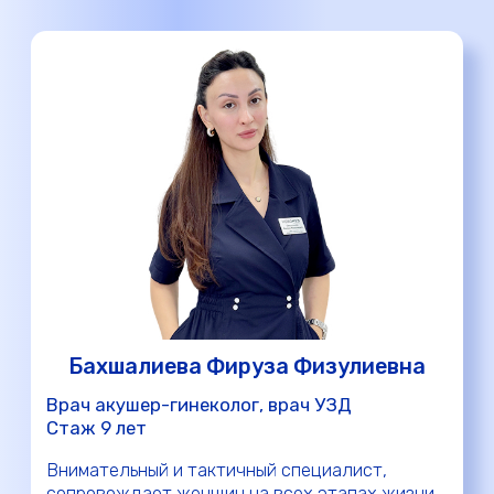
Занимается диагностикой, лечением и
профилактикой аномалий прикуса и
неправильного расположения зубов у детей и
взрослых. Использует современные методики
лечения: на брекетах, элайнерах, пластинках и
ортодонтических аппаратах.
О клинике
Так же мы делаем все необходимые
медицинские анализы со скидкой и без
навязывания дополнительных услуг.
Выбор только за вами.
В наши услуги входят все направления
для разных возрастов: от стоматологии
до ведения беременности.