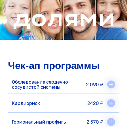
Бахшалиева Фируза Физулиевна
Врач акушер-гинеколог, врач УЗД
Стаж 9 лет
Внимательный и тактичный специалист,
сопровождает женщин на всех этапах жизни
— от первого визита до планирования семьи.
Работает по современным стандартам, с
индивидуальным подходом к каждой
пациентке.