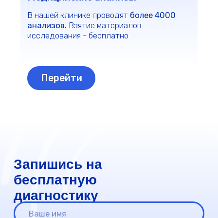
Чек-ап программы
Обследование сердечно-
2 090 ₽
сосудистой системы
Кардиориск
2420 ₽
Гормональный профиль
2 570 ₽
Веганам и вегетарианцам
2 860 ₽