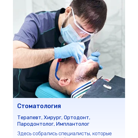
Терапевт, Хирург, Ортодонт,
Пародонтолог, Имплантолог
Здесь собрались специалисты, которые
сделают Вашу улыбку неотразимой.
Перейти
Гинекология