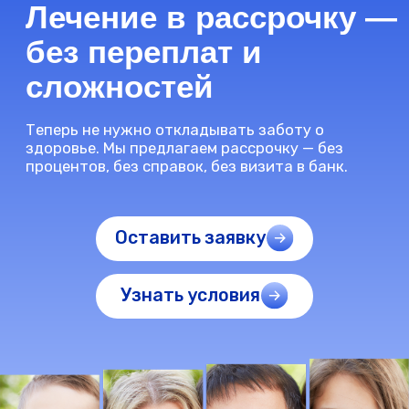
Панель "Щитовидная железа"
2 750 ₽
Диагностика заболеваний
1 485 ₽
поджелудочной железы
Записаться
О нас
Каждый год наши специалисты проходят
дополнительные обучающие курсы и
повышают квалификацию
Наши врачи