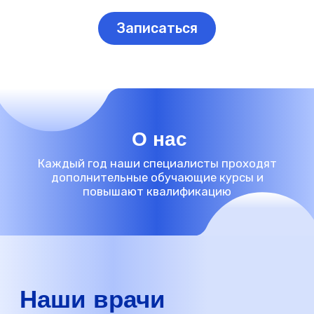
Джафаров Умуд Бахтиярович
Стоматолог-ортодонт
Стаж 10 лет
Универсальный специалист с комплексным
подходом. От точной диагностики до
бережного восстановления зубов — всё под
контролем уверенных рук.
Дайянова Севда Эльшановна
Врач-ортодонт
Стаж более 4 лет