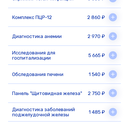
Паталиев Магомед Сайфудинович
Стоматолог ортопед-терапевт
Стаж 5 лет
Универсальный специалист с комплексным
подходом. От точной диагностики до
бережного восстановления зубов — всё под
контролем уверенных рук.